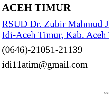
ACEH TIMUR
RSUD Dr. Zubir Mahmud J
Idi-Aceh Timur, Kab. Aceh
(0646)-21051-21139
opqrstuvwxyz
idi11atim@gmail.com
Char