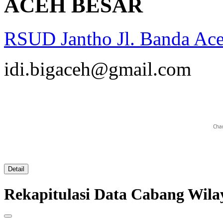
ACEH BESAR
RSUD Jantho Jl. Banda Ac
opqrstuvwxyz
idi.bigaceh@gmail.com
Char
Detail
Rekapitulasi Data Cabang Wi