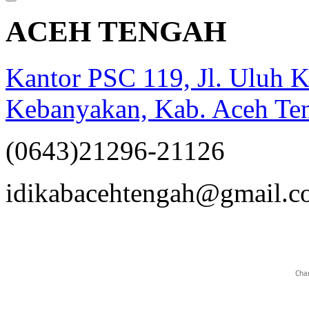
ACEH TENGAH
Kantor PSC 119, Jl. Uluh K
Kebanyakan, Kab. Aceh T
(0643)21296-21126
opqrstuvwxyz
idikabacehtengah@gmail.
Char