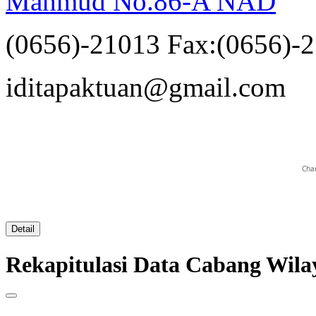
Mahmud No.86-A NAD
(0656)-21013 Fax:(0656)-
opqrstuvwxyz
iditapaktuan@gmail.com
Char
Detail
Rekapitulasi Data Cabang W