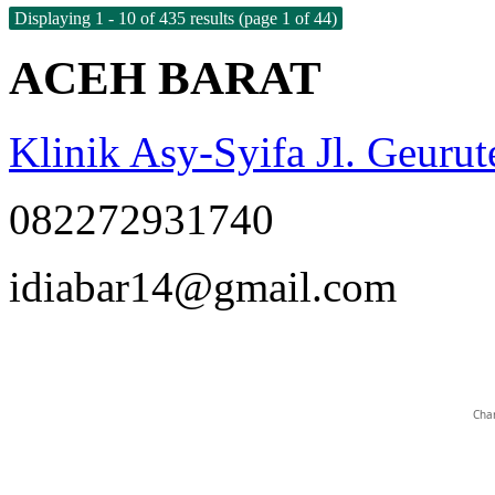
Displaying 1 - 10 of 435 results (page 1 of 44)
ACEH BARAT
Klinik Asy-Syifa Jl. Geuru
082272931740
qrstuvwxyz
idiabar14@gmail.com
Char