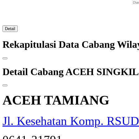
Char
Detail
Rekapitulasi Data Cabang Wi
Detail Cabang ACEH SINGKIL
ACEH TAMIANG
Jl. Kesehatan Komp. RSUD
opqrstuvwxyz