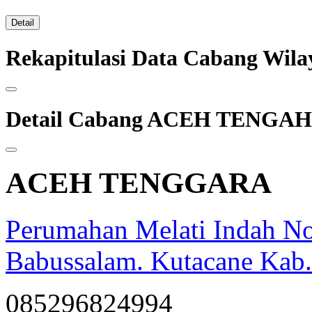
Detail
Rekapitulasi Data Cabang W
Detail Cabang ACEH TENGAH
ACEH TENGGARA
Perumahan Melati Indah N
Babussalam. Kutacane Kab.
085296824994
opqrstuvwxyz