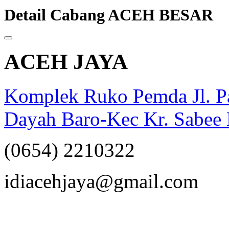
Detail Cabang ACEH BESAR
ACEH JAYA
Komplek Ruko Pemda Jl. Pa
Dayah Baro-Kec Kr. Sabee 
(0654) 2210322
opqrstuvwxyz
idiacehjaya@gmail.com