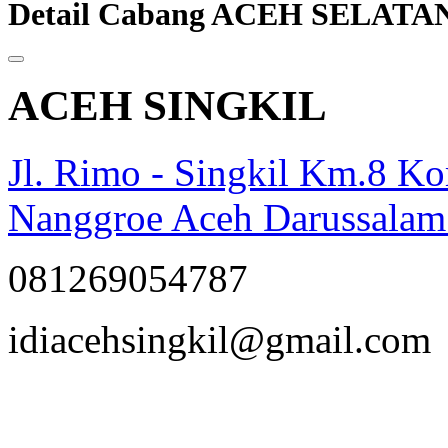
Detail Cabang ACEH SELATA
ACEH SINGKIL
Jl. Rimo - Singkil Km.8 
Nanggroe Aceh Darussalam
081269054787
opqrstuvwxyz
idiacehsingkil@gmail.com