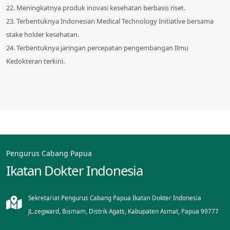
22. Meningkatnya produk inovasi kesehatan berbasis riset.
23. Terbentuknya Indonesian Medical Technology Initiative bersama
stake holder kesehatan.
24. Terbentuknya jaringan percepatan pengembangan Ilmu
Kedokteran terkini.
Pengurus Cabang Papua
Ikatan Dokter Indonesia
Sekretariat Pengurus Cabang Papua Ikatan Dokter Indonesia
JL.zegward, Bismam, Distrik Agats, Kabupaten Asmat, Papua 99777