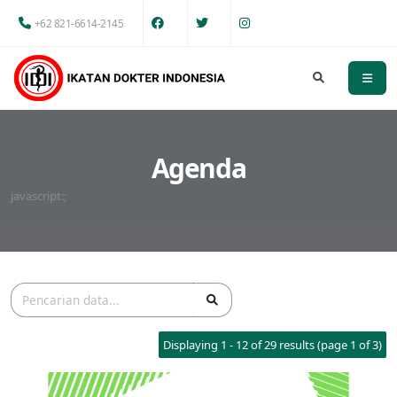
+62 821-6614-2145
Agenda
javascript:;
Displaying 1 - 12 of 29 results (page 1 of 3)