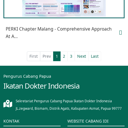
PERKI Chapter Malang - Comprehensive Approach
At A...
First
Prev
1
2
3
Next
Last
Pengurus Cabang Papua
Ikatan Dokter Indonesia
Sekretariat Pengurus Cabang Papua Ikatan Dokter Indonesia
JL.zegward, Bismam, Distrik Agats, Kabupaten Asmat, Papua 99777
KONTAK
WEBSITE CABANG IDI