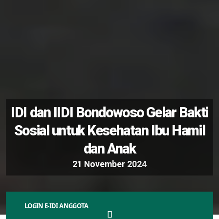
IDI dan IIDI Bondowoso Gelar Bakti
Sosial untuk Kesehatan Ibu Hamil
dan Anak
2
1
N
o
v
e
m
b
e
r
2
0
2
4
LOGIN E-IDI ANGGOTA