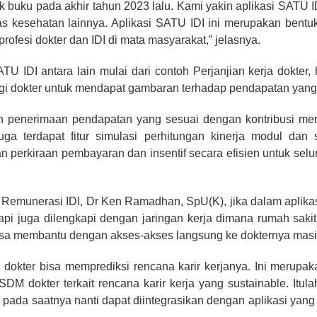
 buku pada akhir tahun 2023 lalu. Kami yakin aplikasi SATU I
tas kesehatan lainnya. Aplikasi SATU IDI ini merupakan bent
 profesi dokter dan IDI di mata masyarakat,” jelasnya.
TU IDI antara lain mulai dari contoh Perjanjian kerja dokter
 bagi dokter untuk mendapat gambaran terhadap pendapatan yan
n penerimaan pendapatan yang sesuai dengan kontribusi mere
ga terdapat fitur simulasi perhitungan kinerja modul dan
n perkiraan pembayaran dan insentif secara efisien untuk selu
 Remunerasi IDI, Dr Ken Ramadhan, SpU(K), jika dalam aplikas
tapi juga dilengkapi dengan jaringan kerja dimana rumah saki
bisa membantu dengan akses-akses langsung ke dokternya mas
 dokter bisa memprediksi rencana karir kerjanya. Ini merupak
SDM dokter terkait rencana karir kerja yang sustainable. Itula
 pada saatnya nanti dapat diintegrasikan dengan aplikasi ya