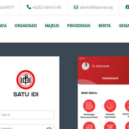
pua 99777
+62 821-6614-2145
admin@idiasmat.org
NDA
ORGANISASI
MAJELIS
PENDIDIKAN
BERITA
KEGI