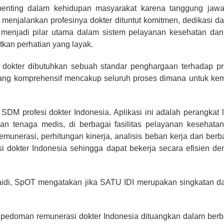
t penting dalam kehidupan masyarakat karena tanggung ja
enjalankan profesinya dokter dituntut komitmen, dedikasi 
menjadi pilar utama dalam sistem pelayanan kesehatan dan
tkan perhatian yang layak.
si dokter dibutuhkan sebuah standar penghargaan terhadap p
ang komprehensif mencakup seluruh proses dimana untuk ke
.
SDM profesi dokter Indonesia. Aplikasi ini adalah perangka
 tenaga medis, di berbagai fasilitas pelayanan kesehatan a
i remunerasi, perhitungan kinerja, analisis beban kerja dan b
i dokter Indonesia sehingga dapat bekerja secara efisien de
i, SpOT mengatakan jika SATU IDI merupakan singkatan dari
ait pedoman remunerasi dokter Indonesia dituangkan dalam berb