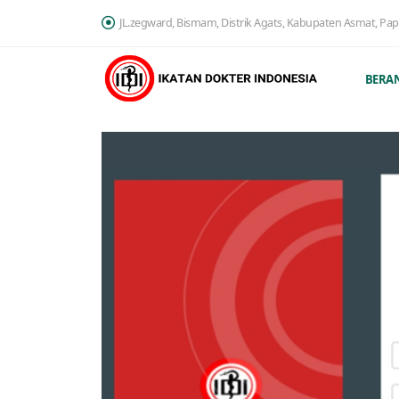
JL.zegward, Bismam, Distrik Agats, Kabupaten Asmat, Pa
BERA