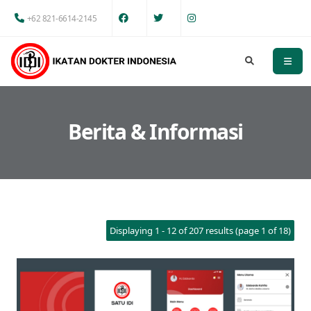
+62 821-6614-2145
Berita & Informasi
Displaying 1 - 12 of 207 results (page 1 of 18)