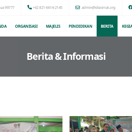
pua 99777
+62 821-6614-2145
admin@idiasmat.org
NDA
ORGANISASI
MAJELIS
PENDIDIKAN
BERITA
KEGI
Berita & Informasi