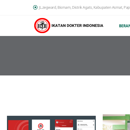
JL.zegward, Bismam, Distrik Agats, Kabupaten Asmat, Pa
BERA