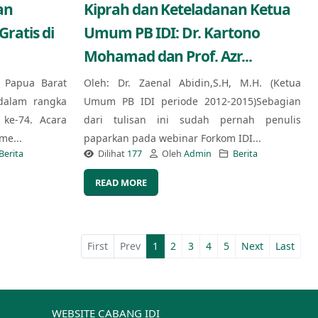
an
Kiprah dan Keteladanan Ketua
ratis di
Umum PB IDI: Dr. Kartono
Mohamad dan Prof. Azr...
) Papua Barat
Oleh: Dr. Zaenal Abidin,S.H, M.H. (Ketua
dalam rangka
Umum PB IDI periode 2012-2015)Sebagian
ke-74. Acara
dari tulisan ini sudah pernah penulis
me...
paparkan pada webinar Forkom IDI...
Berita
Dilihat
177
Oleh
Admin
Berita
READ MORE
First
Prev
1
2
3
4
5
Next
Last
WEBSITE CABANG IDI