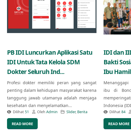
PB IDI Luncurkan Aplikasi Satu
IDI dan I
IDI Untuk Tata Kelola SDM
Bakti Sos
Dokter Seluruh Ind...
Ibu Hamil
Profesi dokter memiliki peran yang sangat
Menanggapi 
penting dalam kehidupan masyarakat karena
ibu di Bond
tanggung jawab utamanya adalah menjaga
memperingat
kesehatan dan menyelamatkan...
Indonesia (ID
Dilihat
51
Oleh
Admin
Slider
,
Berita
Dilihat
84
READ MORE
READ MORE