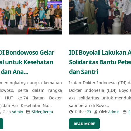
IDI Bondowoso Gelar
IDI Boyolali Lakukan A
ial untuk Kesehatan
Solidaritas Bantu Pet
 dan Ana...
dan Santri
meningkatnya angka kematian
Ikatan Dokter Indonesia (IDI) d
owoso, serta dalam rangka
Dokter Indonesia (IIDI) Boyol
i HUT ke-74 Ikatan Dokter
aksi solidaritas untuk mendu
I) dan Hari Kesehatan Na...
sapi perah di Boyo...
Oleh
Admin
Slider
,
Berita
Dilihat
73
Oleh
Admin
S
READ MORE