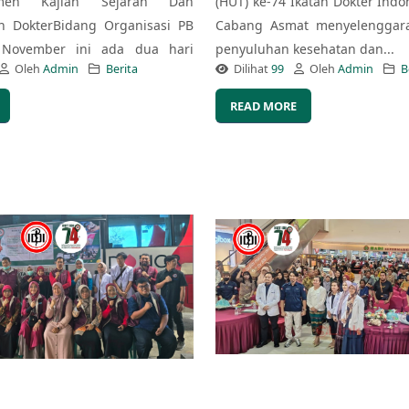
emen Kajian Sejarah Dan
(HUT) ke-74 Ikatan Dokter Indon
n DokterBidang Organisasi PB
Cabang Asmat menyelenggara
 November ini ada dua hari
penyuluhan kesehatan dan...
Oleh
Admin
Berita
Dilihat
99
Oleh
Admin
B
READ MORE