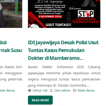
ksi
IDI Jayawijaya Desak Polisi Usut
ernak Susu
Tuntas Kasus Pemukulan
Dokter di Mamberamo...
an Ikatan Istri
Ikatan Dokter Indonesia (IDI) Cabang
ali menggelar
Jayawijaya meminta pihak kepolisian untuk
kung peternak
segera mengusut tuntas kasus pemukulan
yang menimpa dr. Yordan Sumomba,...
lider
,
Berita
Dilihat
130
Oleh
Admin
Slider
,
Berita
READ MORE