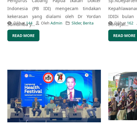
Pengurus Cabang Papua Ikatan Dokter
Sp.NDepart
Indonesia (PB IDI) mengecam tindakan
Kepahlawana
kekerasan yang dialami oleh Dr Yordan
IDIDi bulan
Dilihat
144
Oleh
Admin
Slider
,
Berita
Dilihat
162
Sumomba y...
bersejar...
READ MORE
READ MORE