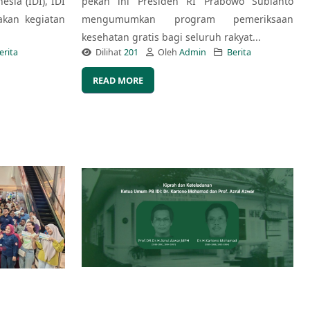
esia (IDI), IDI
pekan ini Presiden RI Prabowo Subianto
kan kegiatan
mengumumkan program pemeriksaan
kesehatan gratis bagi seluruh rakyat...
erita
Dilihat
201
Oleh
Admin
Berita
READ MORE