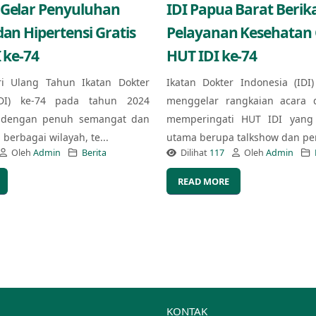
 Gelar Penyuluhan
IDI Papua Barat Berik
dan Hipertensi Gratis
Pelayanan Kesehatan G
 ke-74
HUT IDI ke-74
ri Ulang Tahun Ikatan Dokter
Ikatan Dokter Indonesia (IDI
IDI) ke-74 pada tahun 2024
menggelar rangkaian acara 
 dengan penuh semangat dan
memperingati HUT IDI yang 
berbagai wilayah, te...
utama berupa talkshow dan pe
Oleh
Admin
Berita
Dilihat
117
Oleh
Admin
READ MORE
KONTAK