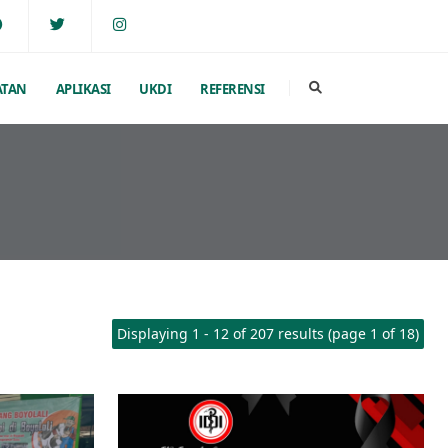
ATAN
APLIKASI
UKDI
REFERENSI
Displaying 1 - 12 of 207 results (page 1 of 18)