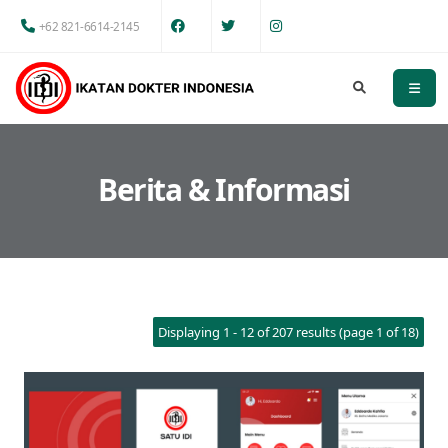
+62 821-6614-2145
Berita & Informasi
Displaying 1 - 12 of 207 results (page 1 of 18)